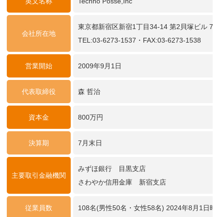
英文名称
Techno Posse,Inc
東京都新宿区新宿1丁目34-14 第2貝塚ビル 7
会社所在地
TEL:03-6273-1537・FAX:03-6273-1538
営業開始
2009年9月1日
代表取締役
森 哲治
資本金
800万円
決算期
7月末日
みずほ銀行 目黒支店
主要取引金融機関
さわやか信用金庫 新宿支店
従業員数
108名(男性50名・女性58名) 2024年8月1日